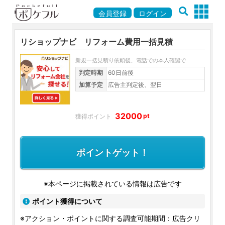
会員登録
ログイン
リショップナビ リフォーム費用一括見積
新規一括見積り依頼後、電話での本人確認で
判定時期
60日前後
加算予定
広告主判定後、翌日
32000
pt
ポイントゲット！
※本ページに掲載されている情報は広告です
ポイント獲得について
※アクション・ポイントに関する調査可能期間：広告クリ