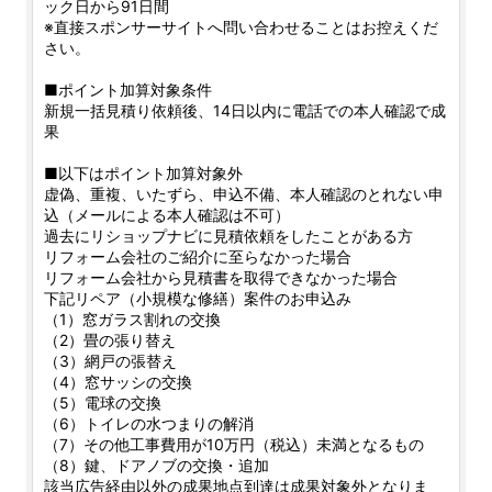
ック日から91日間
※直接スポンサーサイトへ問い合わせることはお控えくだ
さい。
■ポイント加算対象条件
新規一括見積り依頼後、14日以内に電話での本人確認で成
果
■以下はポイント加算対象外
虚偽、重複、いたずら、申込不備、本人確認のとれない申
込（メールによる本人確認は不可）
過去にリショップナビに見積依頼をしたことがある方
リフォーム会社のご紹介に至らなかった場合
リフォーム会社から見積書を取得できなかった場合
下記リペア（小規模な修繕）案件のお申込み
（1）窓ガラス割れの交換
（2）畳の張り替え
（3）網戸の張替え
（4）窓サッシの交換
（5）電球の交換
（6）トイレの水つまりの解消
（7）その他工事費用が10万円（税込）未満となるもの
（8）鍵、ドアノブの交換・追加
該当広告経由以外の成果地点到達は成果対象外となりま