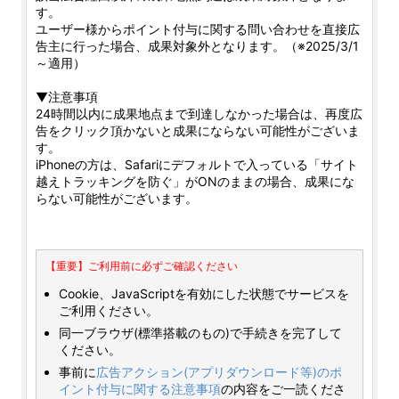
す。
ユーザー様からポイント付与に関する問い合わせを直接広
告主に行った場合、成果対象外となります。（※2025/3/1
～適用）
▼注意事項
24時間以内に成果地点まで到達しなかった場合は、再度広
告をクリック頂かないと成果にならない可能性がございま
す。
iPhoneの方は、Safariにデフォルトで入っている「サイト
越えトラッキングを防ぐ」がONのままの場合、成果にな
らない可能性がございます。
【重要】ご利用前に必ずご確認ください
Cookie、JavaScriptを有効にした状態でサービスを
ご利用ください。
同一ブラウザ(標準搭載のもの)で手続きを完了して
ください。
事前に
広告アクション(アプリダウンロード等)のポ
イント付与に関する注意事項
の内容をご一読くださ