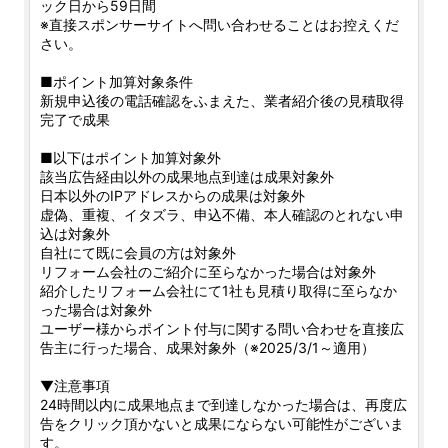
ック日から59日間
※直接スポンサーサイトへ問い合わせることはお控えくだ
さい。
■ポイント加算対象条件
新規申込後の電話確認をふまえた、業者紹介後の見積取得
完了で成果
■以下はポイント加算対象外
該当広告経由以外の成果地点到達は成果対象外
日本以外のIPアドレスからの成果は対象外
虚偽、重複、イタズラ、申込不備、本人確認のとれない申
込は対象外
自社にて既に会員の方は対象外
リフォーム会社のご紹介に至らなかった場合は対象外
紹介したリフォーム会社にて1社も見積り取得に至らなか
った場合は対象外
ユーザー様からポイント付与に関する問い合わせを直接広
告主に行った場合、成果対象外（※2025/3/1～適用）
▼注意事項
24時間以内に成果地点まで到達しなかった場合は、再度広
告をクリック頂かないと成果にならない可能性がございま
す。