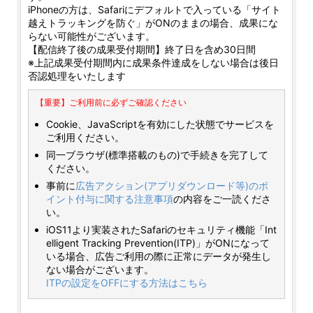
iPhoneの方は、Safariにデフォルトで入っている「サイト
越えトラッキングを防ぐ」がONのままの場合、成果にな
らない可能性がございます。
【配信終了後の成果受付期間】終了日を含め30日間
※上記成果受付期間内に成果条件達成をしない場合は後日
否認処理をいたします
【重要】ご利用前に必ずご確認ください
Cookie、JavaScriptを有効にした状態でサービスを
ご利用ください。
同一ブラウザ(標準搭載のもの)で手続きを完了して
ください。
事前に
広告アクション(アプリダウンロード等)のポ
イント付与に関する注意事項
の内容をご一読くださ
い。
iOS11より実装されたSafariのセキュリティ機能「Int
elligent Tracking Prevention(ITP)」がONになって
いる場合、広告ご利用の際に正常にデータが発生し
ない場合がございます。
ITPの設定をOFFにする方法はこちら