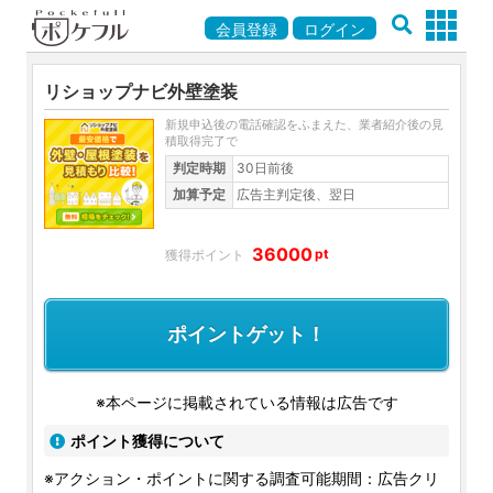
会員登録
ログイン
リショップナビ外壁塗装
新規申込後の電話確認をふまえた、業者紹介後の見
積取得完了で
判定時期
30日前後
加算予定
広告主判定後、翌日
36000
pt
ポイントゲット！
※本ページに掲載されている情報は広告です
ポイント獲得について
※アクション・ポイントに関する調査可能期間：広告クリ