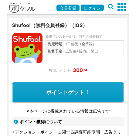
会員登録
ログイン
Shufoo!（無料会員登録）（iOS）
新規インストール後、無料会員登録で
判定時期
1日前後（全承認）
加算予定
広告主判定後、翌日
300
pt
ポイントゲット！
※本ページに掲載されている情報は広告です
ポイント獲得について
※アクション・ポイントに関する調査可能期間：広告クリ