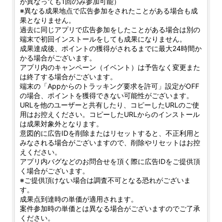
が異なっても1回のみ参加可能）
※異なる成果地点で広告参加をされたことがある場合も成
果となりません。
過去に同じアプリで広告参加をしたことがある場合は別の
端末で初回インストールをしても成果になりません。
成果達成後、ポイントの獲得がされるまでに最大24時間か
かる場合がございます。
アプリ内のキャンペーン（イベント）は予告なく変更また
は終了する場合がございます。
端末の「Appからのトラッキング要求を許可」設定がOFF
の場合、ポイントを獲得できない可能性がございます。
URLを他のユーザーと共有したり、コピーしたURLのご使
用はお控えください。コピーしたURLからのインストール
は成果対象外となります。
意図的に広告IDを削除またはリセットすると、不正利用と
みなされる場合がございますので、削除やリセットはお控
えください。
アプリ内バグなどのお問合せを頂く際に広告IDをご提供頂
く場合がございます。
※ご提供頂けない場合は調査不可となる恐れがございま
す。
成果点到達時の単価が適用されます。
案件参加時の単価とは異なる場合がございますのでご了承
ください。