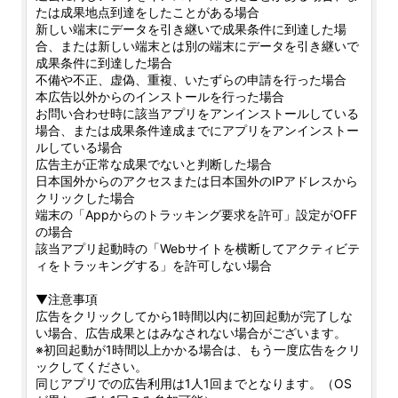
たは成果地点到達をしたことがある場合
新しい端末にデータを引き継いで成果条件に到達した場
合、または新しい端末とは別の端末にデータを引き継いで
成果条件に到達した場合
不備や不正、虚偽、重複、いたずらの申請を行った場合
本広告以外からのインストールを行った場合
お問い合わせ時に該当アプリをアンインストールしている
場合、または成果条件達成までにアプリをアンインストー
ルしている場合
広告主が正常な成果でないと判断した場合
日本国外からのアクセスまたは日本国外のIPアドレスから
クリックした場合
端末の「Appからのトラッキング要求を許可」設定がOFF
の場合
該当アプリ起動時の「Webサイトを横断してアクティビテ
ィをトラッキングする」を許可しない場合
▼注意事項
広告をクリックしてから1時間以内に初回起動が完了しな
い場合、広告成果とはみなされない場合がございます。
※初回起動が1時間以上かかる場合は、もう一度広告をクリ
ックしてください。
同じアプリでの広告利用は1人1回までとなります。（OS