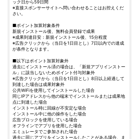
ック日から59日間
※直接スポンサーサイトへ問い合わせることはお控えくだ
さい。
■ポイント加算対象条件
新規インストール後、無料会員登録で成果
※成果到達目安：新規インストール後、15分程度
※広告クリックから（当日を1日目とし）7日以内での達成
が条件となります。
■以下はポイント加算対象外
過去にインストール済の場合は、「新規アプリインストー
ル」に該当しないためポイント付与対象外
※広告クリックから（当日を1日目とし）8日以上経過して
到達した場合は成果対象外
公共WiFiを使用してインストールした場合
同じIPアドレスから他の端末でインストールまたは成果地
点に到達した場合
インストール時に回線が不安定な場合
インストール中に他の操作をした場合
広告ブロックを使用している場合
オフラインでアプリを使用した場合
エミュレータでご参加された場合
過去に同じアプリをインストールしたことがある場合、ま