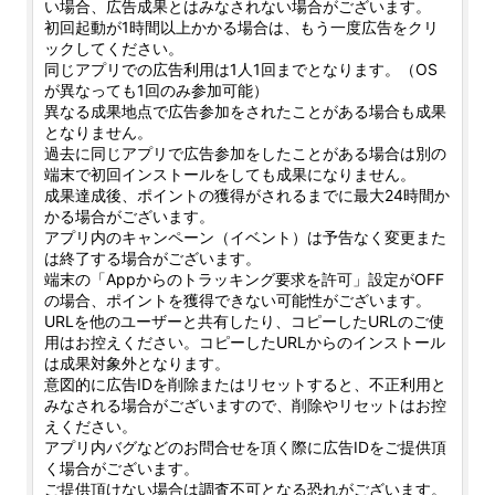
い場合、広告成果とはみなされない場合がございます。
初回起動が1時間以上かかる場合は、もう一度広告をクリ
ックしてください。
同じアプリでの広告利用は1人1回までとなります。（OS
が異なっても1回のみ参加可能）
異なる成果地点で広告参加をされたことがある場合も成果
となりません。
過去に同じアプリで広告参加をしたことがある場合は別の
端末で初回インストールをしても成果になりません。
成果達成後、ポイントの獲得がされるまでに最大24時間か
かる場合がございます。
アプリ内のキャンペーン（イベント）は予告なく変更また
は終了する場合がございます。
端末の「Appからのトラッキング要求を許可」設定がOFF
の場合、ポイントを獲得できない可能性がございます。
URLを他のユーザーと共有したり、コピーしたURLのご使
用はお控えください。コピーしたURLからのインストール
は成果対象外となります。
意図的に広告IDを削除またはリセットすると、不正利用と
みなされる場合がございますので、削除やリセットはお控
えください。
アプリ内バグなどのお問合せを頂く際に広告IDをご提供頂
く場合がございます。
ご提供頂けない場合は調査不可となる恐れがございます。