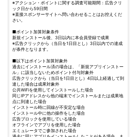
※アクション・ポイントに関する調査可能期間：広告クリ
ック日から59日間
※直接スポンサーサイトへ問い合わせることはお控えくだ
さい。
■ポイント加算対象条件
新規インストール後、3日以内に本会員登録で成果
※広告クリックから（当日を1日目とし）3日以内での達成
が条件となります。
■以下はポイント加算対象外
過去にインストール済の場合は、「新規アプリインストー
ル」に該当しないためポイント付与対象外
広告クリックから（当日を1日目とし）4日以上経過して到
達した場合は成果対象外
公共WiFiを使用してインストールした場合
同じIPアドレスから他の端末でインストールまたは成果地
点に到達した場合
インストール時に回線が不安定な場合
インストール中に他の操作をした場合
広告ブロックを使用している場合
オフラインでアプリを使用した場合
エミュレータでご参加された場合
過去に同じアプリをインストールしたことがある場合、ま