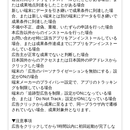
たは成果地点到達をしたことがある場合
新しい端末にデータを引き継いで成果条件に到達した場
合、または新しい端末とは別の端末にデータを引き継いで
成果条件に到達した場合
不備や不正、虚偽、重複、いたずらの申請を行った場合
本広告以外からのインストールを行った場合
お問い合わせ時に該当アプリをアンインストールしている
場合、または成果条件達成までにアプリをアンインストー
ルしている場合
広告主が正常な成果でないと判断した場合
日本国外からのアクセスまたは日本国外のIPアドレスから
クリックした場合
端末の「広告のパーソナライゼーションを無効にする」設
定がONの場合
端末メーカーのプライバシー設定で、アプリのトラッキン
グを制限している場合
端末の「追跡型広告を制限」設定がONになっている場
合、または「Do Not Track」設定がONになっている場合
広告クリックから成果に至るまで、同一ブラウザ内で遷移
されていない場合、成果対象外となります。
▼注意事項
広告をクリックしてから1時間以内に初回起動が完了しな