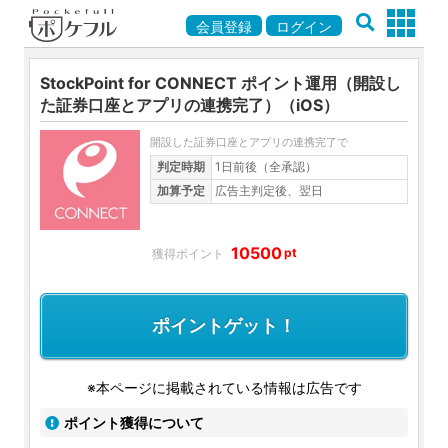
会員登録
ログイン
StockPoint for CONNECT ポイント運用（開設し
た証券口座とアプリの連携完了）（iOS）
開設した証券口座とアプリの連携完了で
判定時期
1日前後（全承認）
加算予定
広告主判定後、翌日
10500
pt
ポイントゲット！
※本ページに掲載されている情報は広告です
ポイント獲得について