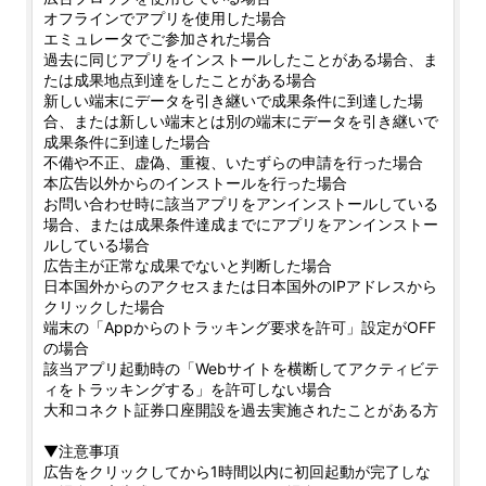
オフラインでアプリを使用した場合
エミュレータでご参加された場合
過去に同じアプリをインストールしたことがある場合、ま
たは成果地点到達をしたことがある場合
新しい端末にデータを引き継いで成果条件に到達した場
合、または新しい端末とは別の端末にデータを引き継いで
成果条件に到達した場合
不備や不正、虚偽、重複、いたずらの申請を行った場合
本広告以外からのインストールを行った場合
お問い合わせ時に該当アプリをアンインストールしている
場合、または成果条件達成までにアプリをアンインストー
ルしている場合
広告主が正常な成果でないと判断した場合
日本国外からのアクセスまたは日本国外のIPアドレスから
クリックした場合
端末の「Appからのトラッキング要求を許可」設定がOFF
の場合
該当アプリ起動時の「Webサイトを横断してアクティビテ
ィをトラッキングする」を許可しない場合
大和コネクト証券口座開設を過去実施されたことがある方
▼注意事項
広告をクリックしてから1時間以内に初回起動が完了しな