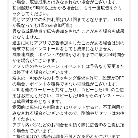
い場合、広告成果とはみなされない場合がございます。
初回起動が1時間以上かかる場合は、もう一度広告をクリ
ックしてください。
同じアプリでの広告利用は1人1回までとなります。（OS
が異なっても1回のみ参加可能）
異なる成果地点で広告参加をされたことがある場合も成果
となりません。
過去に同じアプリで広告参加をしたことがある場合は別の
端末で初回インストールをしても成果になりません。
成果達成後、ポイントの獲得がされるまでに最大24時間か
かる場合がございます。
アプリ内のキャンペーン（イベント）は予告なく変更また
は終了する場合がございます。
端末の「Appからのトラッキング要求を許可」設定がOFF
の場合、ポイントを獲得できない可能性がございます。
URLを他のユーザーと共有したり、コピーしたURLのご使
用はお控えください。コピーしたURLからのインストール
は成果対象外となります。
意図的に広告IDを削除またはリセットすると、不正利用と
みなされる場合がございますので、削除やリセットはお控
えください。
アプリ内バグなどのお問合せを頂く際に広告IDをご提供頂
く場合がございます。
ご提供頂けない場合は調査不可となる恐れがございます。