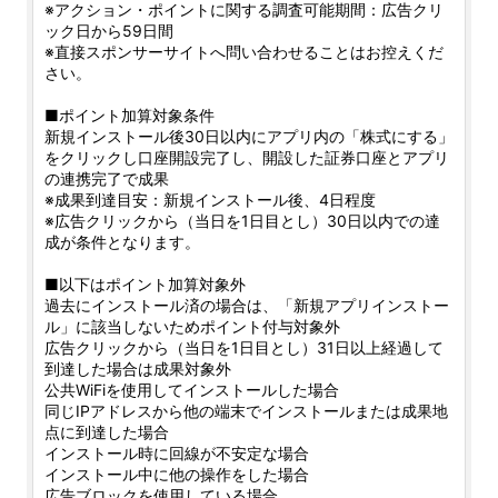
※アクション・ポイントに関する調査可能期間：広告クリ
ック日から59日間
※直接スポンサーサイトへ問い合わせることはお控えくだ
さい。
■ポイント加算対象条件
新規インストール後30日以内にアプリ内の「株式にする」
をクリックし口座開設完了し、開設した証券口座とアプリ
の連携完了で成果
※成果到達目安：新規インストール後、4日程度
※広告クリックから（当日を1日目とし）30日以内での達
成が条件となります。
■以下はポイント加算対象外
過去にインストール済の場合は、「新規アプリインストー
ル」に該当しないためポイント付与対象外
広告クリックから（当日を1日目とし）31日以上経過して
到達した場合は成果対象外
公共WiFiを使用してインストールした場合
同じIPアドレスから他の端末でインストールまたは成果地
点に到達した場合
インストール時に回線が不安定な場合
インストール中に他の操作をした場合
広告ブロックを使用している場合