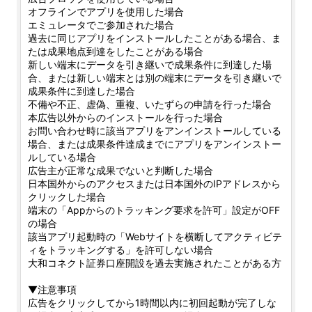
オフラインでアプリを使用した場合
エミュレータでご参加された場合
過去に同じアプリをインストールしたことがある場合、ま
たは成果地点到達をしたことがある場合
新しい端末にデータを引き継いで成果条件に到達した場
合、または新しい端末とは別の端末にデータを引き継いで
成果条件に到達した場合
不備や不正、虚偽、重複、いたずらの申請を行った場合
本広告以外からのインストールを行った場合
お問い合わせ時に該当アプリをアンインストールしている
場合、または成果条件達成までにアプリをアンインストー
ルしている場合
広告主が正常な成果でないと判断した場合
日本国外からのアクセスまたは日本国外のIPアドレスから
クリックした場合
端末の「Appからのトラッキング要求を許可」設定がOFF
の場合
該当アプリ起動時の「Webサイトを横断してアクティビテ
ィをトラッキングする」を許可しない場合
大和コネクト証券口座開設を過去実施されたことがある方
▼注意事項
広告をクリックしてから1時間以内に初回起動が完了しな