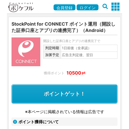
会員登録
ログイン
StockPoint for CONNECT ポイント運用（開設し
た証券口座とアプリの連携完了）（Android）
開設した証券口座とアプリの連携完了で
判定時期
1日前後（全承認）
加算予定
広告主判定後、翌日
10500
pt
ポイントゲット！
※本ページに掲載されている情報は広告です
ポイント獲得について