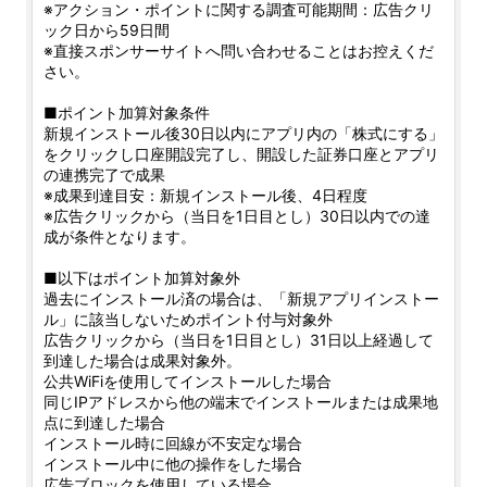
※アクション・ポイントに関する調査可能期間：広告クリ
ック日から59日間
※直接スポンサーサイトへ問い合わせることはお控えくだ
さい。
■ポイント加算対象条件
新規インストール後30日以内にアプリ内の「株式にする」
をクリックし口座開設完了し、開設した証券口座とアプリ
の連携完了で成果
※成果到達目安：新規インストール後、4日程度
※広告クリックから（当日を1日目とし）30日以内での達
成が条件となります。
■以下はポイント加算対象外
過去にインストール済の場合は、「新規アプリインストー
ル」に該当しないためポイント付与対象外
広告クリックから（当日を1日目とし）31日以上経過して
到達した場合は成果対象外。
公共WiFiを使用してインストールした場合
同じIPアドレスから他の端末でインストールまたは成果地
点に到達した場合
インストール時に回線が不安定な場合
インストール中に他の操作をした場合
広告ブロックを使用している場合