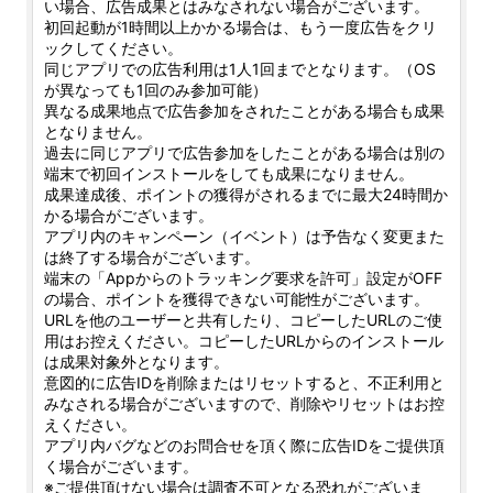
い場合、広告成果とはみなされない場合がございます。
初回起動が1時間以上かかる場合は、もう一度広告をクリ
ックしてください。
同じアプリでの広告利用は1人1回までとなります。（OS
が異なっても1回のみ参加可能）
異なる成果地点で広告参加をされたことがある場合も成果
となりません。
過去に同じアプリで広告参加をしたことがある場合は別の
端末で初回インストールをしても成果になりません。
成果達成後、ポイントの獲得がされるまでに最大24時間か
かる場合がございます。
アプリ内のキャンペーン（イベント）は予告なく変更また
は終了する場合がございます。
端末の「Appからのトラッキング要求を許可」設定がOFF
の場合、ポイントを獲得できない可能性がございます。
URLを他のユーザーと共有したり、コピーしたURLのご使
用はお控えください。コピーしたURLからのインストール
は成果対象外となります。
意図的に広告IDを削除またはリセットすると、不正利用と
みなされる場合がございますので、削除やリセットはお控
えください。
アプリ内バグなどのお問合せを頂く際に広告IDをご提供頂
く場合がございます。
※ご提供頂けない場合は調査不可となる恐れがございま