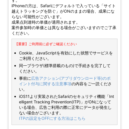
す。
iPhoneの方は、Safariにデフォルトで入っている「サイト
越えトラッキングを防ぐ」がONのままの場合、成果にな
らない可能性がございます。
成果点到達時の単価が適用されます。
案件参加時の単価とは異なる場合がございますのでご了承
ください。
【重要】ご利用前に必ずご確認ください
Cookie、JavaScriptを有効にした状態でサービスを
ご利用ください。
同一ブラウザ(標準搭載のもの)で手続きを完了して
ください。
事前に
広告アクション(アプリダウンロード等)のポ
イント付与に関する注意事項
の内容をご一読くださ
い。
iOS11より実装されたSafariのセキュリティ機能「Int
elligent Tracking Prevention(ITP)」がONになって
いる場合、広告ご利用の際に正常にデータが発生し
ない場合がございます。
ITPの設定をOFFにする方法はこちら