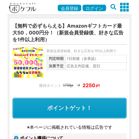
会員登録
ログイン
【無料で必ずもらえる】Amazonギフトカード最
大50，000円分！（新規会員登録後、好きな広告
を1件以上利用）
新規会員登録後、好きな広告を1件以上利用で
判定時期
1日前後（全承認）
加算予定
広告主判定後、翌日
→
2250
pt
1750pt
ポイントゲット！
※本ページに掲載されている情報は広告です
ポイント獲得について