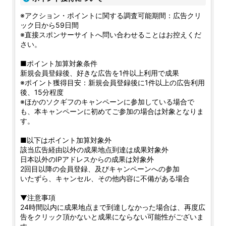
※アクション・ポイントに関する調査可能期間：広告クリ
ック日から59日間
※直接スポンサーサイトへ問い合わせることはお控えくだ
さい。
■ポイント加算対象条件
新規会員登録後、好きな広告を1件以上利用で成果
※ポイント獲得目安：新規会員登録後に1件以上の広告利用
後、15分程度
※ほかのソクギフのキャンペーンに参加している場合で
も、本キャンペーンに初めてご参加の場合は対象となりま
す。
■以下はポイント加算対象外
該当広告経由以外の成果地点到達は成果対象外
日本以外のIPアドレスからの成果は対象外
2回目以降の会員登録、及びキャンペーンへの参加
いたずら、キャンセル、その他内容に不備がある場合
▼注意事項
24時間以内に成果地点まで到達しなかった場合は、再度広
告をクリック頂かないと成果にならない可能性がございま