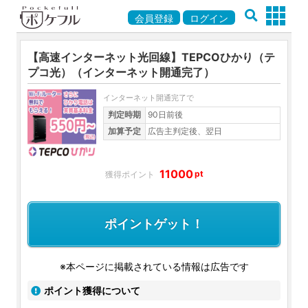
会員登録
ログイン
【高速インターネット光回線】TEPCOひかり（テ
プコ光）（インターネット開通完了）
インターネット開通完了で
判定時期
90日前後
加算予定
広告主判定後、翌日
11000
pt
ポイントゲット！
※本ページに掲載されている情報は広告です
ポイント獲得について