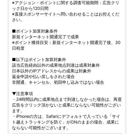
※アクション・ポイントに関する調査可能期間：広告クリ
ック日から120日間
※直接スポンサーサイトへ問い合わせることはお控えくだ
さい。
■ポイント加算対象条件
新規インターネット開通完了で成果
※ポイント獲得目安：新規インターネット開通完了後、30
日程度
■以下はポイント加算対象外
該当広告経由以外の成果地点到達は成果対象外
日本以外のIPアドレスからの成果は対象外
返金申請や払い戻しをされた場合
非開通、キャンセル、初回申し込みではない場合
▼注意事項
・24時間以内に成果地点まで到達しなかった場合は、再度
広告をクリック頂かないと成果にならない可能性がござい
ます。
・iPhoneの方は、Safariにデフォルトで入っている「サイ
ト越えトラッキングを防ぐ」がONのままの場合、成果に
ならない可能性がございます。