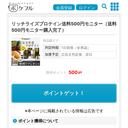
会員登録
ログイン
リッチライズプロテイン送料500円モニター（送料
500円モニター購入完了）
商品購入で
判定時期
1日前後（全承認）
加算予定
広告主判定後、翌日
500
pt
ポイントゲット！
※本ページに掲載されている情報は広告です
ポイント獲得について