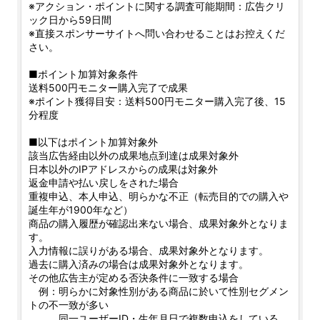
※アクション・ポイントに関する調査可能期間：広告クリ
ック日から59日間
※直接スポンサーサイトへ問い合わせることはお控えくだ
さい。
■ポイント加算対象条件
送料500円モニター購入完了で成果
※ポイント獲得目安：送料500円モニター購入完了後、15
分程度
■以下はポイント加算対象外
該当広告経由以外の成果地点到達は成果対象外
日本以外のIPアドレスからの成果は対象外
返金申請や払い戻しをされた場合
重複申込、本人申込、明らかな不正（転売目的での購入や
誕生年が1900年など）
商品の購入履歴が確認出来ない場合、成果対象外となりま
す。
入力情報に誤りがある場合、成果対象外となります。
過去に購入済みの場合は成果対象外となります。
その他広告主が定める否決条件に一致する場合
例：明らかに対象性別がある商品に於いて性別セグメン
トの不一致が多い
同一ユーザーID・生年月日で複数申込をしている