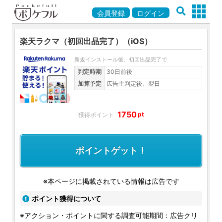
会員登録
ログイン
楽天ラクマ（初回出品完了）（iOS）
新規インストール後、初回出品完了で
判定時期
30日前後
加算予定
広告主判定後、翌日
1750
pt
ポイントゲット！
※本ページに掲載されている情報は広告です
ポイント獲得について
※アクション・ポイントに関する調査可能期間：広告クリ