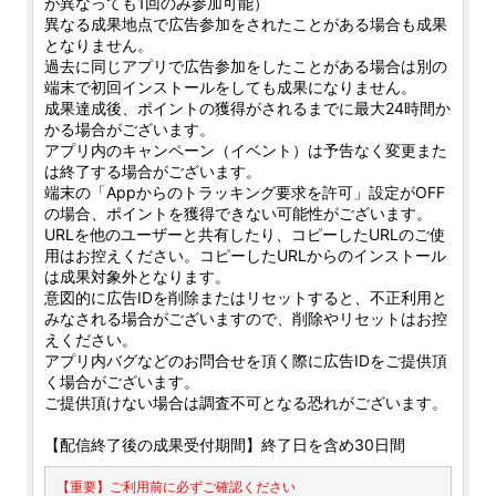
が異なっても1回のみ参加可能）
異なる成果地点で広告参加をされたことがある場合も成果
となりません。
過去に同じアプリで広告参加をしたことがある場合は別の
端末で初回インストールをしても成果になりません。
成果達成後、ポイントの獲得がされるまでに最大24時間か
かる場合がございます。
アプリ内のキャンペーン（イベント）は予告なく変更また
は終了する場合がございます。
端末の「Appからのトラッキング要求を許可」設定がOFF
の場合、ポイントを獲得できない可能性がございます。
URLを他のユーザーと共有したり、コピーしたURLのご使
用はお控えください。コピーしたURLからのインストール
は成果対象外となります。
意図的に広告IDを削除またはリセットすると、不正利用と
みなされる場合がございますので、削除やリセットはお控
えください。
アプリ内バグなどのお問合せを頂く際に広告IDをご提供頂
く場合がございます。
ご提供頂けない場合は調査不可となる恐れがございます。
【配信終了後の成果受付期間】終了日を含め30日間
【重要】ご利用前に必ずご確認ください