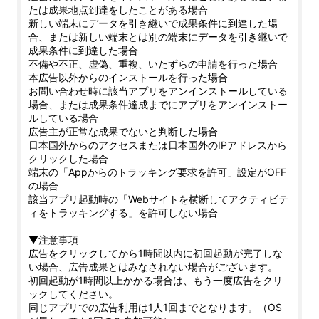
たは成果地点到達をしたことがある場合
新しい端末にデータを引き継いで成果条件に到達した場
合、または新しい端末とは別の端末にデータを引き継いで
成果条件に到達した場合
不備や不正、虚偽、重複、いたずらの申請を行った場合
本広告以外からのインストールを行った場合
お問い合わせ時に該当アプリをアンインストールしている
場合、または成果条件達成までにアプリをアンインストー
ルしている場合
広告主が正常な成果でないと判断した場合
日本国外からのアクセスまたは日本国外のIPアドレスから
クリックした場合
端末の「Appからのトラッキング要求を許可」設定がOFF
の場合
該当アプリ起動時の「Webサイトを横断してアクティビテ
ィをトラッキングする」を許可しない場合
▼注意事項
広告をクリックしてから1時間以内に初回起動が完了しな
い場合、広告成果とはみなされない場合がございます。
初回起動が1時間以上かかる場合は、もう一度広告をクリ
ックしてください。
同じアプリでの広告利用は1人1回までとなります。（OS