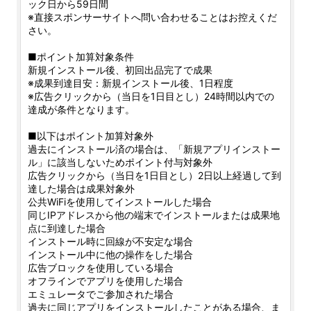
ック日から59日間
※直接スポンサーサイトへ問い合わせることはお控えくだ
さい。
■ポイント加算対象条件
新規インストール後、初回出品完了で成果
※成果到達目安：新規インストール後、1日程度
※広告クリックから（当日を1日目とし）24時間以内での
達成が条件となります。
■以下はポイント加算対象外
過去にインストール済の場合は、「新規アプリインストー
ル」に該当しないためポイント付与対象外
広告クリックから（当日を1日目とし）2日以上経過して到
達した場合は成果対象外
公共WiFiを使用してインストールした場合
同じIPアドレスから他の端末でインストールまたは成果地
点に到達した場合
インストール時に回線が不安定な場合
インストール中に他の操作をした場合
広告ブロックを使用している場合
オフラインでアプリを使用した場合
エミュレータでご参加された場合
過去に同じアプリをインストールしたことがある場合、ま