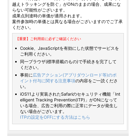
越えトラッキングを防ぐ」がONのままの場合、成果にな
らない可能性がございます。
成果点到達時の単価が適用されます。
案件参加時の単価とは異なる場合がございますのでご了承
ください。
【重要】ご利用前に必ずご確認ください
Cookie、JavaScriptを有効にした状態でサービスを
ご利用ください。
同一ブラウザ(標準搭載のもの)で手続きを完了して
ください。
事前に
広告アクション(アプリダウンロード等)のポ
イント付与に関する注意事項
の内容をご一読くださ
い。
iOS11より実装されたSafariのセキュリティ機能「Int
elligent Tracking Prevention(ITP)」がONになって
いる場合、広告ご利用の際に正常にデータが発生し
ない場合がございます。
ITPの設定をOFFにする方法はこちら