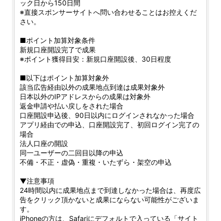
ック日から150日間
※直接スポンサーサイトへ問い合わせることはお控えくだ
さい。
■ポイント加算対象条件
新規口座開設完了で成果
※ポイント獲得目安：新規口座開設後、30日程度
■以下はポイント加算対象外
該当広告経由以外の成果地点到達は成果対象外
日本以外のIPアドレスからの成果は対象外
返金申請や払い戻しをされた場合
口座開設申込後、90日以内にログインされなかった場合
アプリ経由での申込、口座開設完了、初回ログイン完了の
場合
法人口座の開設
同一ユーザーの二回目以降の申込
不備・不正・虚偽・重複・いたずら・架空の申込
▼注意事項
24時間以内に成果地点まで到達しなかった場合は、再度広
告をクリック頂かないと成果にならない可能性がございま
す。
iPhoneの方は、Safariにデフォルトで入っている「サイト