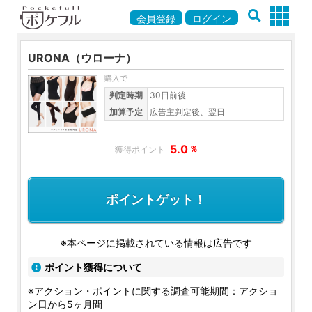
会員登録
ログイン
URONA（ウローナ）
購入で
判定時期
30日前後
加算予定
広告主判定後、翌日
5.0
％
ポイントゲット！
※本ページに掲載されている情報は広告です
ポイント獲得について
※アクション・ポイントに関する調査可能期間：アクショ
ン日から5ヶ月間