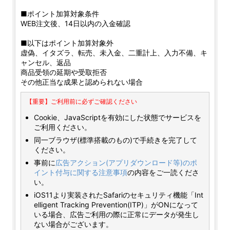
■ポイント加算対象条件
WEB注文後、14日以内の入金確認
■以下はポイント加算対象外
虚偽、イタズラ、転売、未入金、二重計上、入力不備、キ
ャンセル、返品
商品受領の延期や受取拒否
その他正当な成果と認められない場合
【重要】ご利用前に必ずご確認ください
Cookie、JavaScriptを有効にした状態でサービスを
ご利用ください。
同一ブラウザ(標準搭載のもの)で手続きを完了して
ください。
事前に
広告アクション(アプリダウンロード等)のポ
イント付与に関する注意事項
の内容をご一読くださ
い。
iOS11より実装されたSafariのセキュリティ機能「Int
elligent Tracking Prevention(ITP)」がONになって
いる場合、広告ご利用の際に正常にデータが発生し
ない場合がございます。