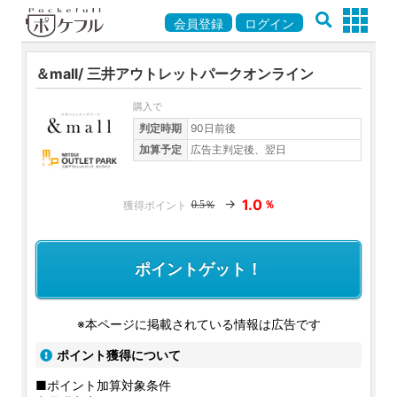
会員登録
ログイン
＆mall/ 三井アウトレットパークオンライン
購入で
判定時期
90日前後
加算予定
広告主判定後、翌日
→
1.0
％
0.5％
ポイントゲット！
※本ページに掲載されている情報は広告です
ポイント獲得について
■ポイント加算対象条件