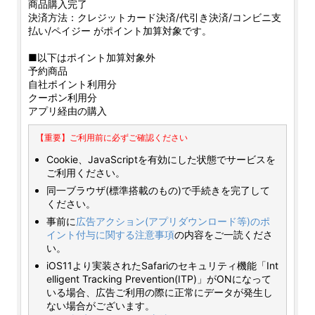
商品購入完了
決済方法：クレジットカード決済/代引き決済/コンビニ支
払い/ペイジー がポイント加算対象です。
■以下はポイント加算対象外
予約商品
自社ポイント利用分
クーポン利用分
アプリ経由の購入
【重要】ご利用前に必ずご確認ください
Cookie、JavaScriptを有効にした状態でサービスを
ご利用ください。
同一ブラウザ(標準搭載のもの)で手続きを完了して
ください。
事前に
広告アクション(アプリダウンロード等)のポ
イント付与に関する注意事項
の内容をご一読くださ
い。
iOS11より実装されたSafariのセキュリティ機能「Int
elligent Tracking Prevention(ITP)」がONになって
いる場合、広告ご利用の際に正常にデータが発生し
ない場合がございます。