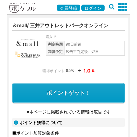
会員登録
ログイン
＆mall/ 三井アウトレットパークオンライン
購入で
判定時期
90日前後
加算予定
広告主判定後、翌日
→
1.0
％
0.5％
ポイントゲット！
※本ページに掲載されている情報は広告です
ポイント獲得について
■ポイント加算対象条件