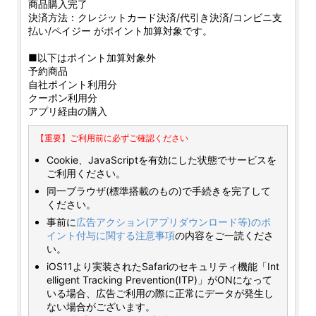
商品購入完了
決済方法：クレジットカード決済/代引き決済/コンビニ支
払い/ペイジー がポイント加算対象です。
■以下はポイント加算対象外
予約商品
自社ポイント利用分
クーポン利用分
アプリ経由の購入
【重要】ご利用前に必ずご確認ください
Cookie、JavaScriptを有効にした状態でサービスを
ご利用ください。
同一ブラウザ(標準搭載のもの)で手続きを完了して
ください。
事前に
広告アクション(アプリダウンロード等)のポ
イント付与に関する注意事項
の内容をご一読くださ
い。
iOS11より実装されたSafariのセキュリティ機能「Int
elligent Tracking Prevention(ITP)」がONになって
いる場合、広告ご利用の際に正常にデータが発生し
ない場合がございます。