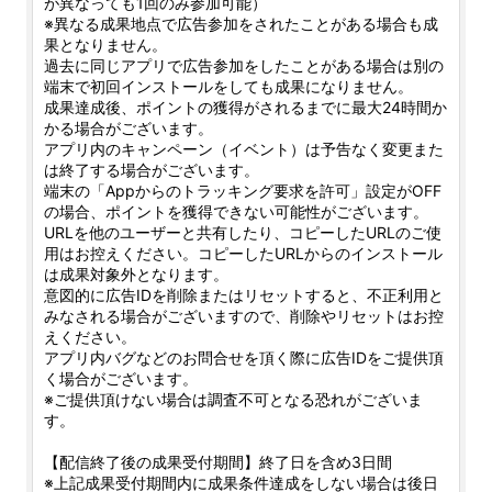
が異なっても1回のみ参加可能）
※異なる成果地点で広告参加をされたことがある場合も成
果となりません。
過去に同じアプリで広告参加をしたことがある場合は別の
端末で初回インストールをしても成果になりません。
成果達成後、ポイントの獲得がされるまでに最大24時間か
かる場合がございます。
アプリ内のキャンペーン（イベント）は予告なく変更また
は終了する場合がございます。
端末の「Appからのトラッキング要求を許可」設定がOFF
の場合、ポイントを獲得できない可能性がございます。
URLを他のユーザーと共有したり、コピーしたURLのご使
用はお控えください。コピーしたURLからのインストール
は成果対象外となります。
意図的に広告IDを削除またはリセットすると、不正利用と
みなされる場合がございますので、削除やリセットはお控
えください。
アプリ内バグなどのお問合せを頂く際に広告IDをご提供頂
く場合がございます。
※ご提供頂けない場合は調査不可となる恐れがございま
す。
【配信終了後の成果受付期間】終了日を含め3日間
※上記成果受付期間内に成果条件達成をしない場合は後日