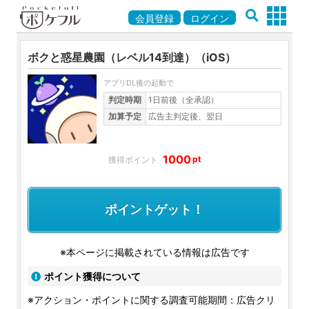
会員登録
ログイン
ボクと惑星農園（レベル14到達）（iOS）
アプリDL後の起動で
判定時期
1日前後（全承認）
加算予定
広告主判定後、翌日
1000
pt
ポイントゲット！
※本ページに掲載されている情報は広告です
ポイント獲得について
※アクション・ポイントに関する調査可能期間：広告クリ