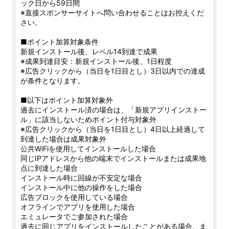
ック日から59日間
※直接スポンサーサイトへ問い合わせることはお控えくだ
さい。
■ポイント加算対象条件
新規インストール後、レベル14到達で成果
※成果到達目安：新規インストール後、1日程度
※広告クリックから（当日を1日目とし）3日以内での達成
が条件となります。
■以下はポイント加算対象外
過去にインストール済の場合は、「新規アプリインストー
ル」に該当しないためポイント付与対象外
※広告クリックから（当日を1日目とし）4日以上経過して
到達した場合は成果対象外
公共WiFiを使用してインストールした場合
同じIPアドレスから他の端末でインストールまたは成果地
点に到達した場合
インストール時に回線が不安定な場合
インストール中に他の操作をした場合
広告ブロックを使用している場合
オフラインでアプリを使用した場合
エミュレータでご参加された場合
過去に同じアプリをインストールしたことがある場合、ま