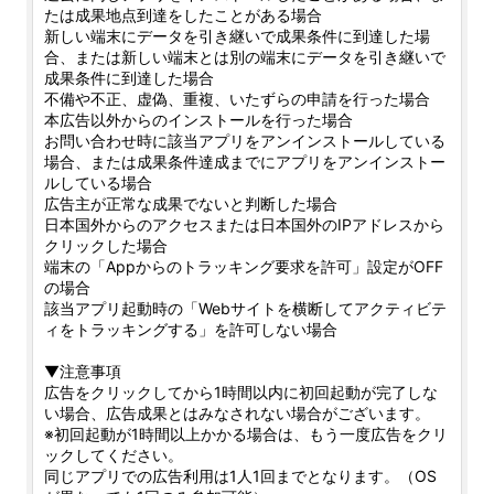
たは成果地点到達をしたことがある場合
新しい端末にデータを引き継いで成果条件に到達した場
合、または新しい端末とは別の端末にデータを引き継いで
成果条件に到達した場合
不備や不正、虚偽、重複、いたずらの申請を行った場合
本広告以外からのインストールを行った場合
お問い合わせ時に該当アプリをアンインストールしている
場合、または成果条件達成までにアプリをアンインストー
ルしている場合
広告主が正常な成果でないと判断した場合
日本国外からのアクセスまたは日本国外のIPアドレスから
クリックした場合
端末の「Appからのトラッキング要求を許可」設定がOFF
の場合
該当アプリ起動時の「Webサイトを横断してアクティビテ
ィをトラッキングする」を許可しない場合
▼注意事項
広告をクリックしてから1時間以内に初回起動が完了しな
い場合、広告成果とはみなされない場合がございます。
※初回起動が1時間以上かかる場合は、もう一度広告をクリ
ックしてください。
同じアプリでの広告利用は1人1回までとなります。（OS