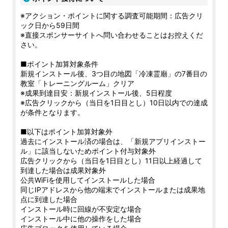
※アクション・ポイントに関する調査可能期間：広告クリ
ック日から59日間
※直接スポンサーサイトへ問い合わせることはお控えくだ
さい。
■ポイント加算対象条件
新規インストール後、3つ目の地図「冷凍霊廟」の7番目の
教室「トレーニングルーム」クリア
※成果到達目安：新規インストール後、5日程度
※広告クリックから（当日を1日目とし）10日以内での達成
が条件となります。
■以下はポイント加算対象外
過去にインストール済の場合は、「新規アプリインストー
ル」に該当しないためポイント付与対象外
広告クリックから（当日を1日目とし）11日以上経過して
到達した場合は成果対象外
公共WiFiを使用してインストールした場合
同じIPアドレスから他の端末でインストールまたは成果地
点に到達した場合
インストール時に回線が不安定な場合
インストール中に他の操作をした場合