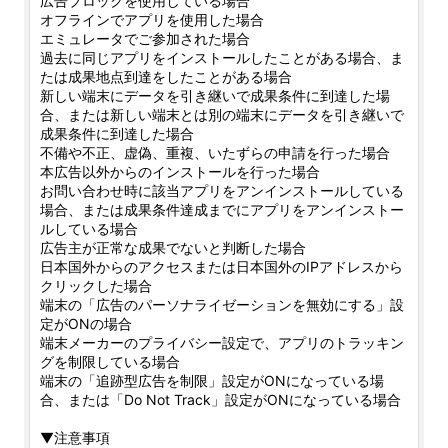
広告ブロックを使用している場合
オフラインでアプリを使用した場合
エミュレータでご参加された場合
過去に同じアプリをインストールしたことがある場合、ま
たは成果地点到達をしたことがある場合
新しい端末にデータを引き継いで成果条件に到達した場
合、または新しい端末とは別の端末にデータを引き継いで
成果条件に到達した場合
不備や不正、虚偽、重複、いたずらの申請を行った場合
本広告以外からのインストールを行った場合
お問い合わせ時に該当アプリをアンインストールしている
場合、または成果条件達成までにアプリをアンインストー
ルしている場合
広告主が正常な成果でないと判断した場合
日本国外からのアクセスまたは日本国外のIPアドレスから
クリックした場合
端末の「広告のパーソナライゼーションを無効にする」設
定がONの場合
端末メーカーのプライバシー設定で、アプリのトラッキン
グを制限している場合
端末の「追跡型広告を制限」設定がONになっている場
合、または「Do Not Track」設定がONになっている場合
▼注意事項