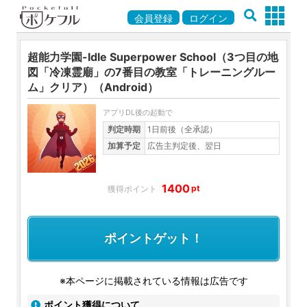
会員登録
ログイン
超能力学園-Idle Superpower School（3つ目の地
図「冷凍霊廟」の7番目の教室「トレーニングルー
ム」クリア）（Android）
アプリDL後の起動で
判定時期
1日前後（全承認）
加算予定
広告主判定後、翌日
1400
pt
ポイントゲット！
※本ページに掲載されている情報は広告です
ポイント獲得について