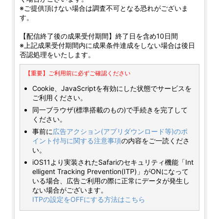
※ご提供頂けない場合は調査不可となる恐れがございま
す。
【配信終了後の成果受付期間】終了日を含め10日間
※上記成果受付期間内に成果条件達成をしない場合は後日
否認処理をいたします。
【重要】ご利用前に必ずご確認ください
Cookie、JavaScriptを有効にした状態でサービスを
ご利用ください。
同一ブラウザ(標準搭載のもの)で手続きを完了して
ください。
事前に
広告アクション(アプリダウンロード等)のポ
イント付与に関する注意事項
の内容をご一読くださ
い。
iOS11より実装されたSafariのセキュリティ機能「Int
elligent Tracking Prevention(ITP)」がONになって
いる場合、広告ご利用の際に正常にデータが発生し
ない場合がございます。
ITPの設定をOFFにする方法はこちら