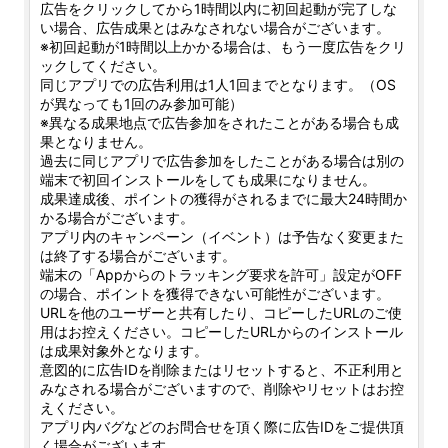
広告をクリックしてから1時間以内に初回起動が完了しな
い場合、広告成果とはみなされない場合がございます。
※初回起動が1時間以上かかる場合は、もう一度広告をクリ
ックしてください。
同じアプリでの広告利用は1人1回までとなります。（OS
が異なっても1回のみ参加可能）
※異なる成果地点で広告参加をされたことがある場合も成
果となりません。
過去に同じアプリで広告参加をしたことがある場合は別の
端末で初回インストールをしても成果になりません。
成果達成後、ポイントの獲得がされるまでに最大24時間か
かる場合がございます。
アプリ内のキャンペーン（イベント）は予告なく変更また
は終了する場合がございます。
端末の「Appからのトラッキング要求を許可」設定がOFF
の場合、ポイントを獲得できない可能性がございます。
URLを他のユーザーと共有したり、コピーしたURLのご使
用はお控えください。コピーしたURLからのインストール
は成果対象外となります。
意図的に広告IDを削除またはリセットすると、不正利用と
みなされる場合がございますので、削除やリセットはお控
えください。
アプリ内バグなどのお問合せを頂く際に広告IDをご提供頂
く場合がございます。