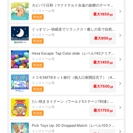
カピバラ日和（マクドナルド永遠の故郷のテーマを解錠）（Android）
インストール等
最大1650
pt
即加算
ぐっすリン-快眠音でリラックス！癒しの音で自然な睡眠-（メールアドレス登録完了）（Android）
インストール等
最大800
pt
即加算
Hexa Escape: Tap Color slide（レベル140クリア）（Android）
インストール等
最大1450
pt
即加算
ドコモSMTBネット銀行（個人口座開設完了）（Android）
インストール等
最大7500
pt
即加算
たい焼きタイクーン（ワールド5ステージ1到達）（Android）
インストール等
最大1750
pt
即加算
Pick Toys Up: 3D Dropped Match（レベル100クリア）（Android）
インストール等