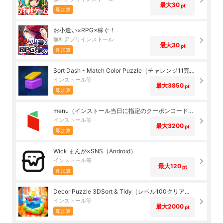
最大30
pt
即加算
お小遣い×RPG×稼ぐ！
無料アプリインストール
最大30
pt
即加算
Sort Dash - Match Color Puzzle（チャレンジ11完了）（Android）
インストール等
最大3850
pt
即加算
menu（インストール当日に指定のクーポンコード経由で1,500円（税込）以上の初回注文完了）（Android）
インストール等
最大3200
pt
即加算
Wick まんが×SNS（Android）
インストール等
最大120
pt
即加算
Decor Puzzle 3DSort & Tidy（レベル100クリア）（Android）
インストール等
最大2000
pt
即加算