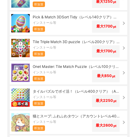
最大1250
pt
即加算
Pick & Match 3DSort Tidy（レベル140クリア）（Android）
インストール等
最大1700
pt
即加算
Tile Triple Match 3D puzzle（レベル200クリア）（Android）
インストール等
最大1700
pt
即加算
Onet Master: Tile Match Puzzle（レベル100クリア）（Android）
インストール等
最大850
pt
即加算
タイルパズルでポイ活！（レベル400クリア）（Android）
インストール等
最大2250
pt
即加算
猫とスープ: ふわふわタウン（アカウントレベル40到達）（Android）
インストール等
最大2600
pt
即加算