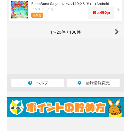
BloopBurst Saga（レベル140クリア）（Android）
インストール等
最大450
pt
即加算
1〜20件 / 100件
ヘルプ
登録情報変更