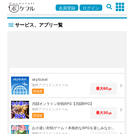
会員登録
ログイン
サービス、アプリ一覧
skyticket
無料アプリインストール
最大60
pt
即加算
共闘オンライン対戦RPG【共闘RPG】
無料アプリインストール
最大30
pt
即加算
お小遣い対戦ゲーム！本格的なRPGを楽しみながら、お小遣いを稼ごう！
無料アプリインストール