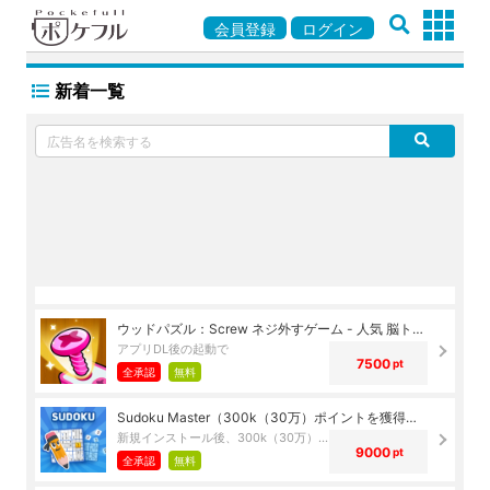
会員登録
ログイン
新着一覧
ウッドパズル：Screw ネジ外すゲーム - 人気 脳トレ（レベル850クリア）（iOS）
アプリDL後の起動で
7500
pt
全承認
無料
Sudoku Master（300k（30万）ポイントを獲得）（Android）
新規インストール後、300k（30万）ポイントを獲得で
9000
pt
全承認
無料