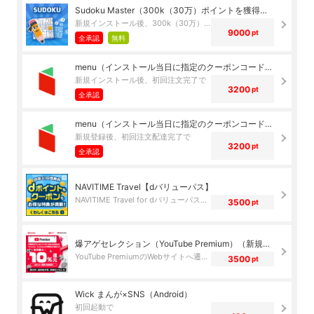
Sudoku Master（300k（30万）ポイントを獲得）（iOS）
新規インストール後、300k（30万）ポイントを獲得で
9000
pt
全承認
無料
menu（インストール当日に指定のクーポンコード経由で1，500円（税込）以上の初回注文完了）（iOS）
新規インストール後、初回注文完了で
3200
pt
全承認
menu（インストール当日に指定のクーポンコード経由で1，500円（税込）以上の初回注文完了）（Android）
新規登録後、初回注文配達完了で
3200
pt
全承認
NAVITIME Travel【dバリューパス】
NAVITIME Travel for dバリューパスサービスTOPへの遷移で
3500
pt
爆アゲセレクション（YouTube Premium）（新規爆アゲセレクションでの申込完了後、YouTube PremiumのWebサイトへ遷移し利用登録完了）
YouTube PremiumのWebサイトへ遷移し利用登録完了で
3500
pt
Wick まんが×SNS（Android）
初回起動で