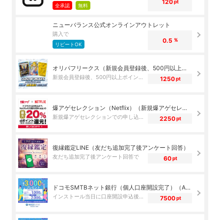
120
pt
全承認
無料
ニューバランス公式オンラインアウトレット
購入で
0.5
％
リピートOK
オリパフリークス（新規会員登録後、500円以上ポイントチャージして商品購入完了）
新規会員登録後、500円以上ポイントチャージして商品購入完了で
1250
pt
爆アゲセレクション（Netflix）（新規爆アゲセレクションでの申し込み完了後、NetflixのWebサイトへ遷移し利用登録完了）
新規爆アゲセレクションでの申し込み完了後、NetflixのWebサイトへ遷移し利用登録完了で
2250
pt
復縁鑑定LINE（友だち追加完了後アンケート回答）
友だち追加完了後アンケート回答で
60
pt
ドコモSMTBネット銀行（個人口座開設完了）（Android）
インストール当日に口座開設申込後、10日以内の口座開設完了で
7500
pt