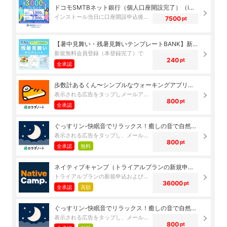
ドコモSMTBネット銀行（個人口座開設完了）（iOS）
インストール当日に口座開設申込後、10日以内の口座開設完了で
7500
pt
【暑中見舞い・残暑見舞いテンプレートBANK】新規会員登録プログラム（新規無料会員登録）
新規無料会員登録（本登録完了）で
240
pt
全承認
歩数計あるくん〜シンプルなウォーキングアプリ（メールアドレス登録完了）（iOS）
表示される広告をタップしメールアドレス登録完了で
800
pt
全承認
ぐっすリン-快眠音でリラックス！癒しの音で自然な睡眠-（メールアドレス登録完了）（Android）
表示される広告をタップし、メールアドレス登録完了で
800
pt
全承認
無料
ネイティブキャンプ（トライアルプランの新規申込および有料転換（プレミアムプラン））（iOS）
トライアルプランの新規申込および有料転換で
36000
pt
全承認
高額
ぐっすリン-快眠音でリラックス！癒しの音で自然な睡眠-（メールアドレス登録完了）（iOS）
表示される広告をタップし、メールアドレス登録完了で
800
pt