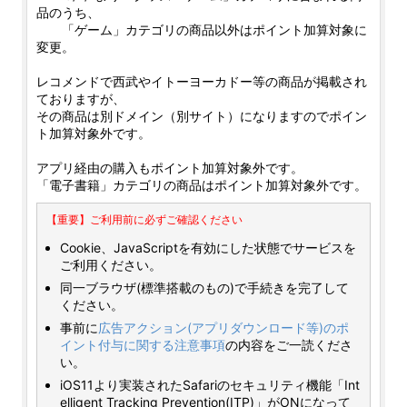
品のうち、
「ゲーム」カテゴリの商品以外はポイント加算対象に
変更。
レコメンドで西武やイトーヨーカドー等の商品が掲載され
ておりますが、
その商品は別ドメイン（別サイト）になりますのでポイン
ト加算対象外です。
アプリ経由の購入もポイント加算対象外です。
「電子書籍」カテゴリの商品はポイント加算対象外です。
【重要】ご利用前に必ずご確認ください
Cookie、JavaScriptを有効にした状態でサービスを
ご利用ください。
同一ブラウザ(標準搭載のもの)で手続きを完了して
ください。
事前に
広告アクション(アプリダウンロード等)のポ
イント付与に関する注意事項
の内容をご一読くださ
い。
iOS11より実装されたSafariのセキュリティ機能「Int
elligent Tracking Prevention(ITP)」がONになって