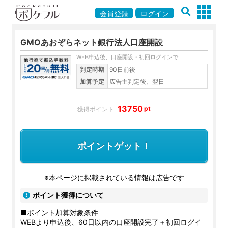
会員登録
ログイン
GMOあおぞらネット銀行法人口座開設
WEB申込後、口座開設・初回ログインで
判定時期
90日前後
加算予定
広告主判定後、翌日
13750
pt
ポイントゲット！
※本ページに掲載されている情報は広告です
ポイント獲得について
■ポイント加算対象条件
WEBより申込後、60日以内の口座開設完了＋初回ログイ