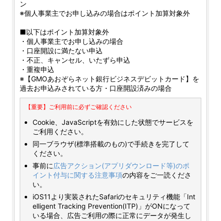
ン
※個人事業主でお申し込みの場合はポイント加算対象外
■以下はポイント加算対象外
・個人事業主でお申し込みの場合
・口座開設に満たない申込
・不正、キャンセル、いたずら申込
・重複申込
※【GMOあおぞらネット銀行ビジネスデビットカード】を
過去お申込みされている方・口座開設済みの場合
【重要】ご利用前に必ずご確認ください
Cookie、JavaScriptを有効にした状態でサービスを
ご利用ください。
同一ブラウザ(標準搭載のもの)で手続きを完了して
ください。
事前に
広告アクション(アプリダウンロード等)のポ
イント付与に関する注意事項
の内容をご一読くださ
い。
iOS11より実装されたSafariのセキュリティ機能「Int
elligent Tracking Prevention(ITP)」がONになって
いる場合、広告ご利用の際に正常にデータが発生し